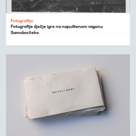
Trešnjevačka
Fotografija
kronologija
Fotografije dječje igre na napuštenom vagonu
Samoborčeka
Publikacije
O nama