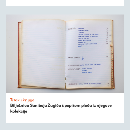
Tisak i knjige
Bilježnica Saniboja Žugića s popisom ploča iz njegove
kolekcije