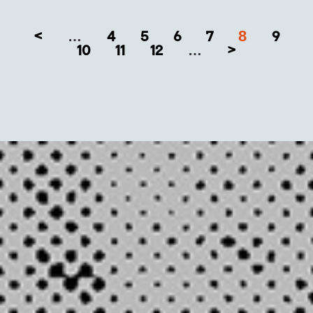
8
<
4
5
6
7
9
…
10
11
12
>
…