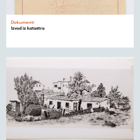
Dokumenti
Izvod iz katastra
Virtualni fundus
Živa baština
Virtualni program