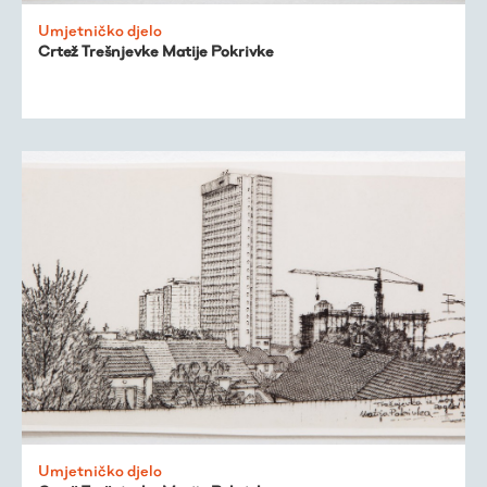
Trešnjevačka
Umjetničko djelo
Crtež Trešnjevke Matije Pokrivke
kronologija
Publikacije
O nama
Umjetničko djelo