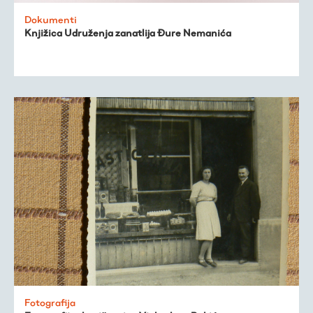
Trešnjevačka
Dokumenti
Knjižica Udruženja zanatlija Đure Nemanića
kronologija
Publikacije
O nama
Fotografija