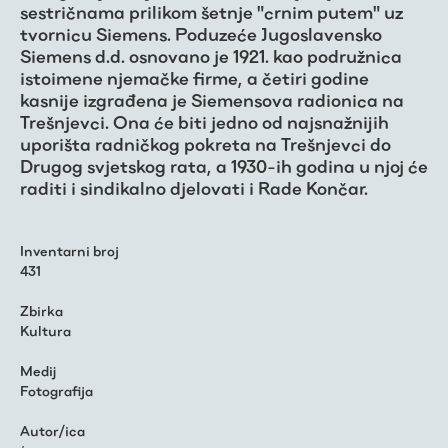
sestričnama prilikom šetnje "crnim putem" uz
tvornicu Siemens. Poduzeće Jugoslavensko
Siemens d.d. osnovano je 1921. kao podružnica
istoimene njemačke firme, a četiri godine
kasnije izgrađena je Siemensova radionica na
Trešnjevci. Ona će biti jedno od najsnažnijih
uporišta radničkog pokreta na Trešnjevci do
Drugog svjetskog rata, a 1930-ih godina u njoj će
raditi i sindikalno djelovati i Rade Končar.
Inventarni broj
431
Zbirka
Kultura
Medij
Fotografija
Autor/ica