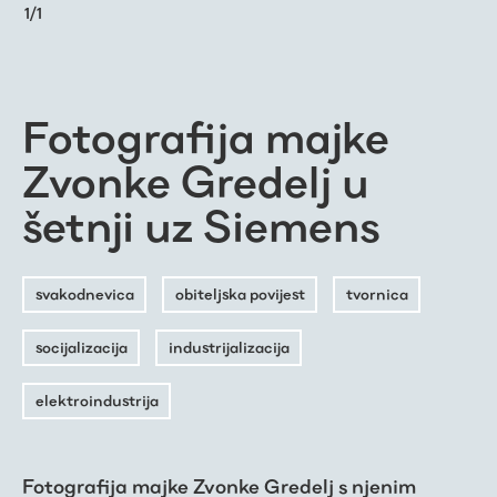
1
/
1
Fotografija majke
Zvonke Gredelj u
šetnji uz Siemens
svakodnevica
obiteljska povijest
tvornica
socijalizacija
industrijalizacija
elektroindustrija
Fotografija majke Zvonke Gredelj s njenim