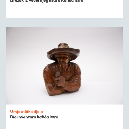
Izrezak iz Večernjeg lista o Kafiću Istra
Umjetničko djelo
Dio inventara kafića Istra