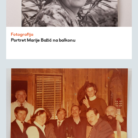
Fotografija
Portret Marije Božić na balkonu
Virtualni fundus
Živa baština
Virtualni program