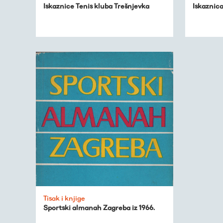
Iskaznice Tenis kluba Trešnjevka
Iskaznica
kronologija
Publikacije
O nama
Tisak i knjige
Sportski almanah Zagreba iz 1966.