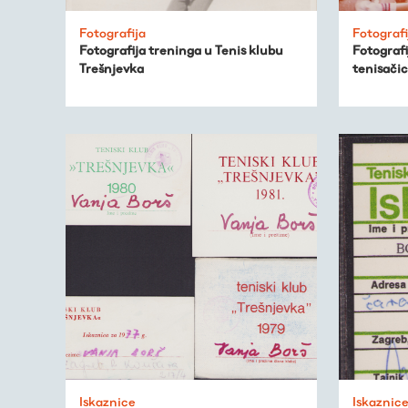
Fotografija
Fotografi
Fotografija treninga u Tenis klubu
Fotografi
Trešnjevka
tenisači
Virtualni fundus
Živa baština
Virtualni program
Trešnjevačka
Iskaznice
Iskaznic