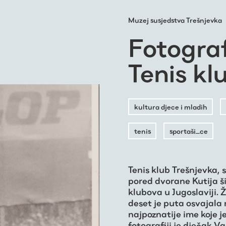
Muzej susjedstva Trešnjevka
Fotograf
Tenis kl
kultura djece i mladih
tenis
sportaši_ce
Tenis klub Trešnjevka,
pored dvorane Kutija ši
klubova u Jugoslaviji. 
deset je puta osvajala 
najpoznatije ime koje je
fotografiji je dječak V