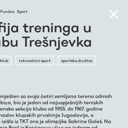
Fundus
Sport
ija treninga u
ubu Trešnjevka
klub
rekreativni sport
sportska društva
 smješten sa svoja četiri zemljana terena odmah
bica, bio je jedan od najuspješnijih teniskih
Ženska sekcija kluba od 1955. do 1967. godine
naslov klupskih prvakinja Jugoslavije, a
 izišlo iz TKT ono je olimpijke Sabrine Goleš. Na
anja Borš iz Končareve ulice na jednom od