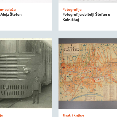
 ambalaža
Fotografija
Alojz Štefan
Fotografija obitelji Štefan u
Kalničkoj
ja
Tisak i knjige