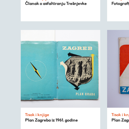
Virtualni fundus
Članak o asfaltiranju Trešnjevke
Fotografi
Živa baština
Virtualni program
Trešnjevačka
kronologija
Publikacije
O nama
Tisak i knjige
Tisak i kn
Plan Zagreba iz 1961. godine
Plan Zag