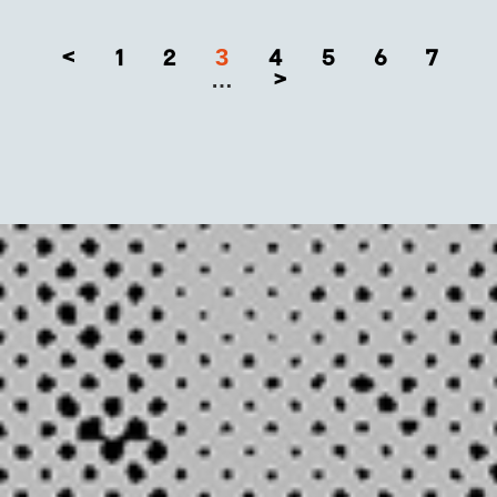
3
<
1
2
4
5
6
7
>
…