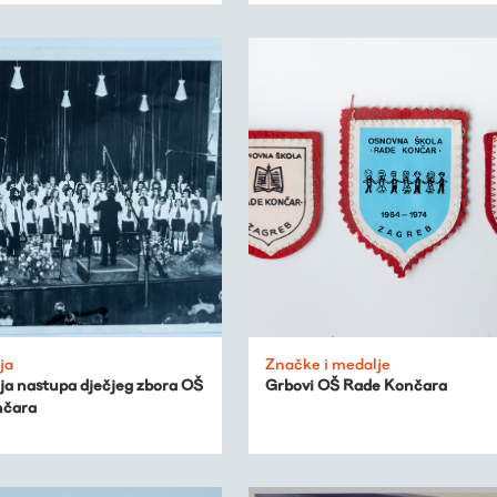
ja
Značke i medalje
ja nastupa dječjeg zbora OŠ
Grbovi OŠ Rade Končara
nčara