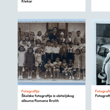
Virtualni fundus
Klekar
Živa baština
Virtualni program
Trešnjevačka
kronologija
Publikacije
O nama
Fotografija
Fotografi
Školske fotografije iz obiteljskog
Fotografi
albuma Romane Brolih