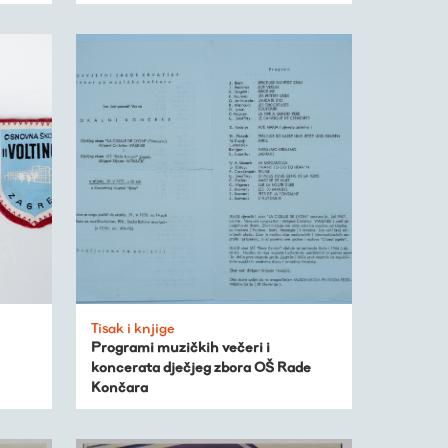
Tisak i knjige
Programi muzičkih večeri i
koncerata dječjeg zbora OŠ Rade
Končara