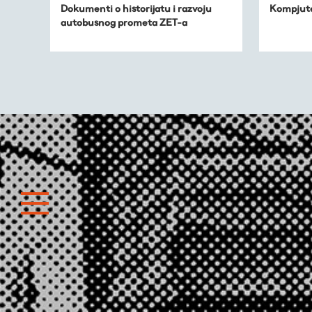
Publikacije
Dokumenti o historijatu i razvoju
Kompjute
autobusnog prometa ZET-a
O nama