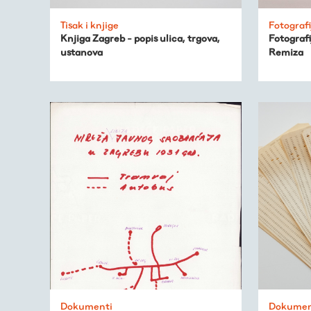
Tisak i knjige
Fotografi
Knjiga Zagreb - popis ulica, trgova,
Fotografi
ustanova
Remiza
Virtualni fundus
Živa baština
Virtualni program
Trešnjevačka
kronologija
Dokumenti
Dokumen