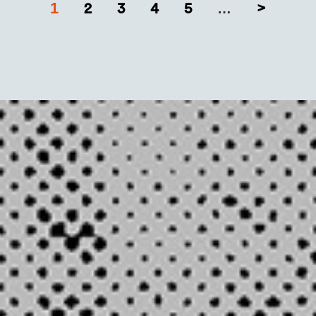
1
2
3
4
5
>
…