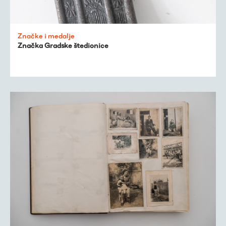
Značke i medalje
Značka Gradske štedionice
Virtualni fundus
Živa baština
Virtualni program