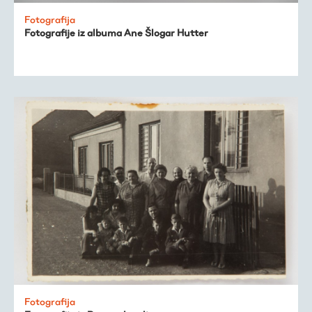
Trešnjevačka
Fotografija
Fotografije iz albuma Ane Šlogar Hutter
kronologija
Publikacije
O nama
Fotografija