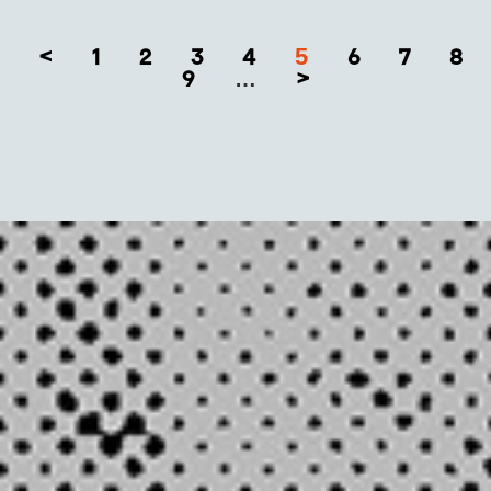
5
<
1
2
3
4
6
7
8
9
>
…