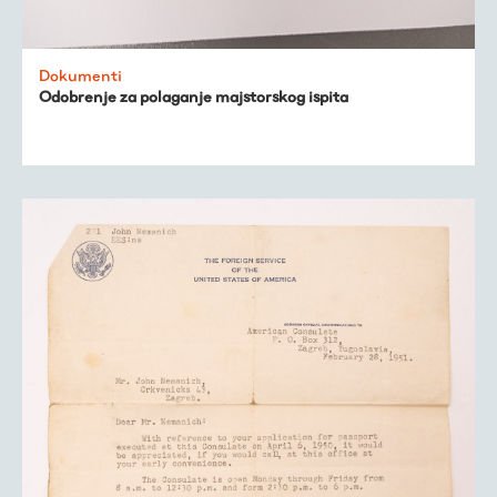
Trešnjevačka
Dokumenti
kronologija
Odobrenje za polaganje majstorskog ispita
Publikacije
O nama