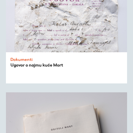
Virtualni fundus
Dokumenti
Živa baština
Ugovor o najmu kuće Mort
Virtualni program
Trešnjevačka
kronologija
Publikacije