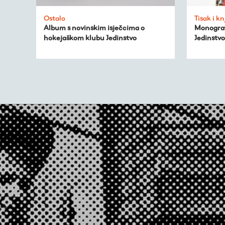
Ostalo
Tisak i kn
Album s novinskim isječcima o
Monograf
hokejaškom klubu Jedinstvo
Jedinstvo
Virtualni fundus
Živa baština
Virtualni program
Trešnjevačka
kronologija
Publikacije
O nama