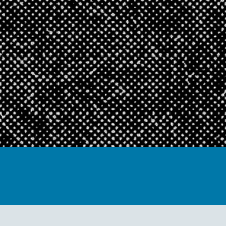
jedstva
BLOK -
a
Lokalna baza za