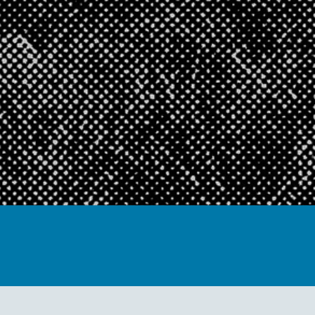
Muzej sus
Trešnjevk