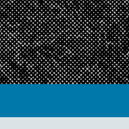
jedstva
BLOK -
a
Lokalna baza za