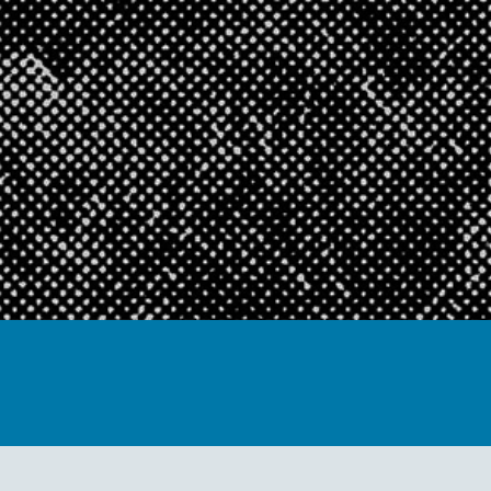
Muzej sus
Trešnjevk