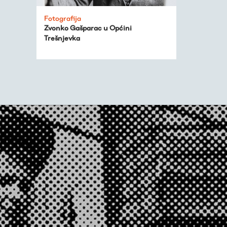
Fotografija
Zvonko Gašparac u Općini
Trešnjevka
Virtualni fundus
Živa baština
Virtualni program
Trešnjevačka
kronologija
Publikacije
O nama