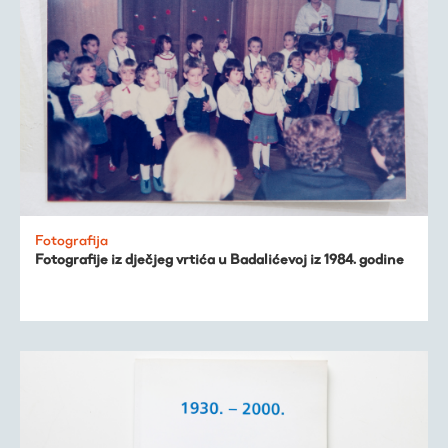
Virtualni fundus
Fotografija
Fotografije iz dječjeg vrtića u Badalićevoj iz 1984. godine
Živa baština
Virtualni program
Trešnjevačka