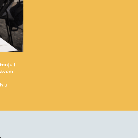
tanju i
dstvom
ih u
,