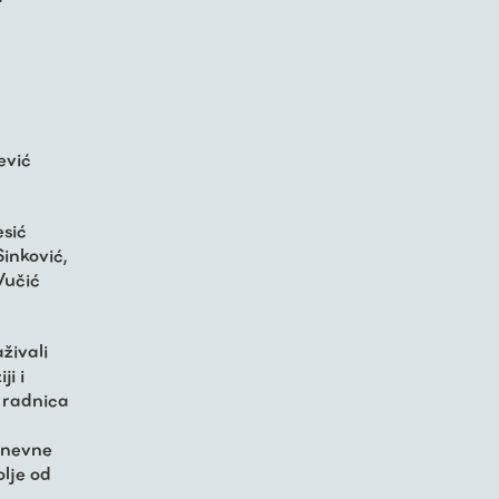
ević
esić
inković,
Vučić
aživali
i i
i radnica
dnevne
olje od