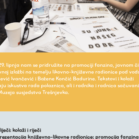
29. lipnja nam se pridružite na promociji fanzina, javnom či
noj izložbi na temelju likovno-književne radionice pod vo
ević Ivančević i Božene Končić Badurine. Tekstovi i kolaži
ju iskustva rada polaznica, ali i radnika i radnica sačuvan
uzeja susjedstva Trešnjevka.
iječi: kolaži i riječi
rezentacija književno-likovne radionice: promocija fanzina