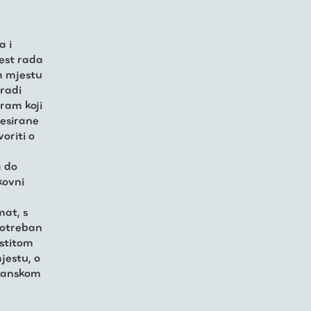
a i
jest rada
m mjestu
radi
gram koji
resirane
oriti o
a do
kovni
mat, s
potreban
astitom
jestu, o
ćanskom