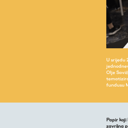
U srijedu 
jednodnev
Olje Savič
tematizira
fundusu M
Virtualni fundus
Papir koji l
završna p