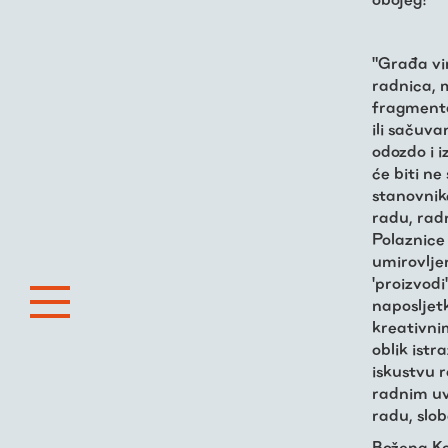
"Građa vi
radnica, m
fragmenta
ili sačuv
odozdo i i
će biti n
stanovnike
radu, radn
Polaznice 
umirovljen
'proizvodi
naposljetk
kreativni
oblik ist
iskustvu 
radnim u
radu, sl
Božena Ko