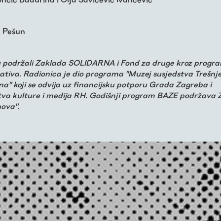
 Pešun
u podržali Zaklada SOLIDARNA i Fond za druge kroz progr
reativa. Radionica je dio programa "Muzej susjedstva Trešnj
na" koji se odvija uz financijsku potporu Grada Zagreba i
tva kulture i medija RH. Godišnji program BAZE podržava 
nova".