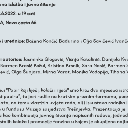
na izložba i javno čitanje
.6.2022. u 19 sati
A, Nova cesta 66
e i urednice:
Božena Končić Badurina i Olja Savičević Ivanč
i autorice:
Jasminka Glogović, Višnja Katalinić, Danijela Kv
 Karmen Krasić Kožul, Kristina Krsnik, Sara Nasić, Karmen S
ević, Olga Šunjara, Mirna Varat, Monika Vodopija, Tihana 
ci "Papir koji liječi, kolaži i riječi" smo kroz dva mjeseca istr
st papira”, to jest radile na kratkim proznim formama, poezij
laža, na temu vlastitih uvjeta rada, ali i iskustava radnika 
 u fundusu Muzeja susjedstva Trešnjevka. Prezentacija je
a kao kombinacija javnog čitanja napisanih radova, jedno
stalih kolaža i promocije fanzina u kojem je okupljeno najb