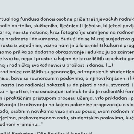
rtualnog fundusa donosi osobne priče trešnjevačkih radnik
alih obrtnika, službenika, liječnica i liječnika, bilježeći povi
rno, nesistematično, kroz fotografije snimljene na radno
ane predmete i dokumente. Budući da se Muzej susjedstva g
zrasta iz zajednice, važno nam je bilo osmisliti kulturni pro
e samo prilika za dodatno obrazovanje i edukaciju za zainte
 kvarta, nego i prostor u kojem će iz različitih aspekata gov
oj i radničkoj svakodnevici u prošlosti i danas. (...)
radionice različitih su genaracija, od zaposlenih studentic
ica, bave se raznoraznim poslovima, a njihovi književni i li
' nastali na radionici pokazali su da pisati o radu, stvarati i
u – igrati se, ima osnažujući učinak te da je radionički for
m i praktičnim pristupom procesu učenja, vrlo prikladan i 
raživanja i izražavanja na kojem polaznice progovaraju o vl
rada, osobnim navikama vezanim za posao, svom radnom m
vjetima, prekovremenom radu, studentskim poslovima, ku
obodnom vremenu…"
nčić Badurina i Olja Savičević Ivančević