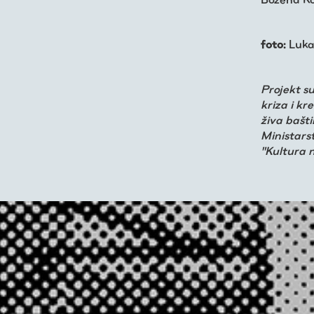
foto:
Luka
Projekt s
kriza i k
živa bašti
Ministars
"Kultura 