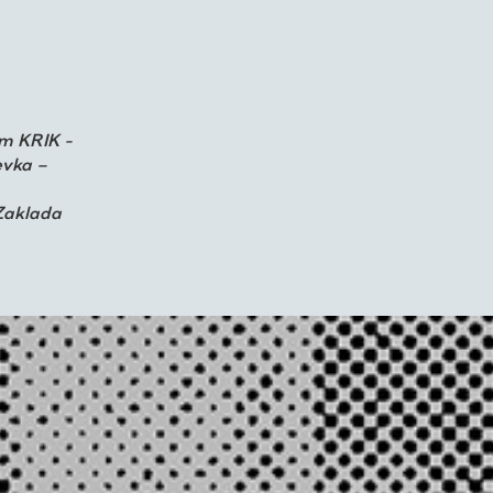
am KRIK -
evka –
Zaklada