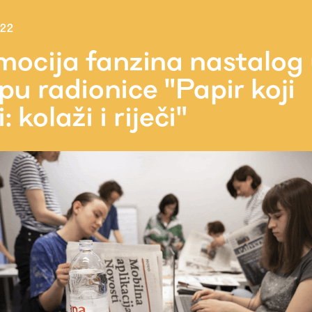
022
mocija fanzina nastalog
pu radionice "Papir koji
i: kolaži i riječi"