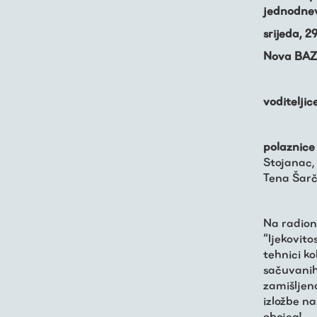
Živa baština
jednodnev
Virtualni program
srijeda, 29
Nova BAZ
Trešnjevačka
voditeljic
kronologija
Publikacije
polaznice 
Stojanac,
Tena Šarč
O nama
Na radioni
“ljekovito
tehnici ko
sačuvanih
zamišljen
izložbe na
obojeg!