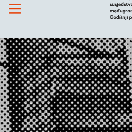
susjedstv
međugrads
Godišnji 