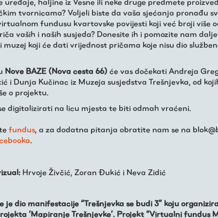
 uređaje, haljine iz Vesne ili neke druge predmete proizve
čkim tvornicama? Voljeli biste da vaša sjećanja pronađu sv
irtualnom fundusu kvartovske povijesti koji već broji više 
priča vaših i naših susjeda? Donesite ih i pomozite nam dalje
 muzej koji će dati vrijednost pričama koje nisu dio službe
ru
Nove BAZE (Nova cesta 66)
će vas dočekati Andreja Greg
ić i Dunja Kučinac iz Muzeja susjedstva Trešnjevka, od koj
še o projektu.
 se digitalizirati na licu mjesta te biti odmah vraćeni.
jte
fundus
, a za dodatna pitanja obratite nam se na blok@bl
cebooka
.
izual:
Hrvoje Živčić, Zoran Đukić i Neva Zidić
 je dio manifestacije “Trešnjevka se budi 3” koju organizi
projekta ‘Mapiranje Trešnjevke’. Projekt “Virtualni fundus 