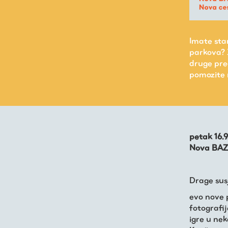
Imate star
parkova? 
druge pre
pomozite 
Virtualni fundus
petak 16.9
Nova BAZ
Živa baština
Drage susj
Virtualni program
evo nove 
fotografij
igre u ne
Trešnjevačka