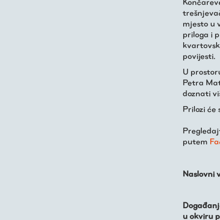
Končareve
kronologija
trešnjeva
mjesto u v
priloga i 
Publikacije
kvartovski
povijesti.
O nama
U prosto
Petra Mat
doznati vi
Prilozi će
Pregleda
putem
Fa
Naslovni v
Događanje
u okviru 