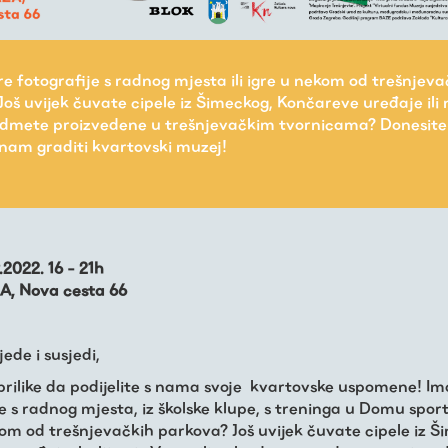
e fotografije s radnog mjesta ili igre u nekom od trešnjeva
Još uvijek čuvate cipele iz Šimeckog, Končareve uređaje ili
dmete proizvedene u trešnjevačkim tvornicama? Donesite 
nam graditi kvartovski muzej!
.2022. 16 - 21h
A, Nova cesta 66
ede i susjedi,
prilike da podijelite s nama svoje kvartovske uspomene! Im
e s radnog mjesta, iz školske klupe, s treninga u Domu sport
kom od trešnjevačkih parkova? Još uvijek čuvate cipele iz Š