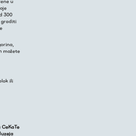
dene u
oje
od 300
 graditi
ne
orina,
ih možete
ok ili
ra CeKaTe
Muzeja