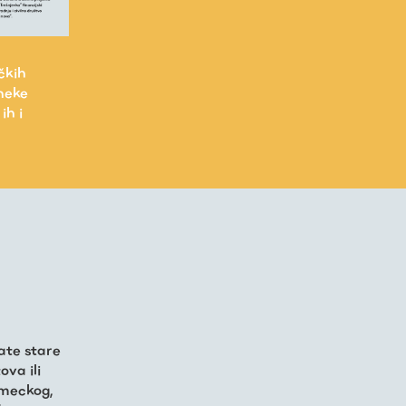
čkih
 neke
ih i
ate stare
ova ili
imeckog,