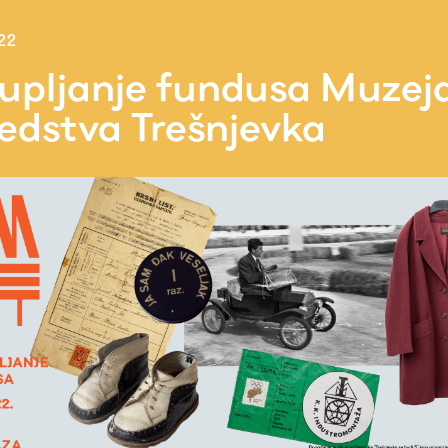
22
kupljanje fundusa Muzej
jedstva Trešnjevka