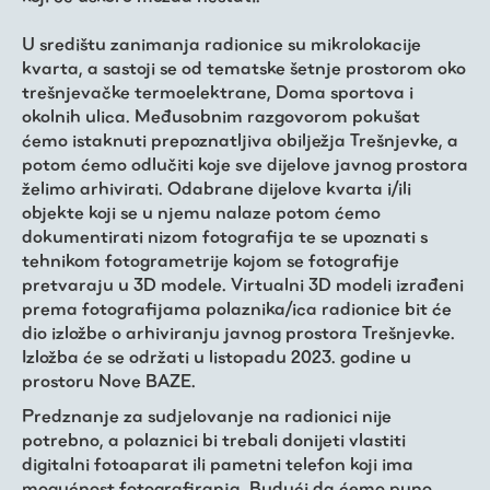
Trešnjevačka
kronologija
U središtu zanimanja radionice su mikrolokacije
kvarta, a sastoji se od tematske šetnje prostorom oko
trešnjevačke termoelektrane, Doma sportova i
Publikacije
okolnih ulica. Međusobnim razgovorom pokušat
ćemo istaknuti prepoznatljiva obilježja Trešnjevke, a
potom ćemo odlučiti koje sve dijelove javnog prostora
O nama
želimo arhivirati. Odabrane dijelove kvarta i/ili
objekte koji se u njemu nalaze potom ćemo
dokumentirati nizom fotografija te se upoznati s
tehnikom fotogrametrije kojom se fotografije
pretvaraju u 3D modele. Virtualni 3D modeli izrađeni
prema fotografijama polaznika/ica radionice bit će
dio izložbe o arhiviranju javnog prostora Trešnjevke.
Izložba će se održati u listopadu 2023. godine u
prostoru Nove BAZE.
Predznanje za sudjelovanje na radionici nije
potrebno, a polaznici bi trebali donijeti vlastiti
digitalni fotoaparat ili pametni telefon koji ima
mogućnost fotografiranja. Budući da ćemo puno