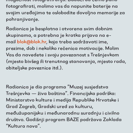
fotografirati, molimo vas da napunite baterije na
svojim uređajima te oslobodite dovoljno memorije za
pohranjivanje.
Radionica je besplatna i otvorena svim dobnim
skupinama, a potrebna je kratka prijava na e-
mail
blok@blok.hr
, koja treba sadržavati ime,
prezime, dob i nekoliko rečenica motivacije. Molim
Vas da navedete i svoju povezanost s Trešnjevkom
(mjesto bivšeg ili trenutnog stanovanja, mjesto rada,
obiteljske poveznice itd.).
Radionica je dio programa “Muzej susjedstva
Trešnjevka — živa baština”. Financijska podrška:
Ministarstvo kulture i medija Republike Hrvatske i
Grad Zagreb, Gradski ured za kulturu,
međužupanijsku i međunarodnu suradnju i civilno
društvo. Godišnji program BAZE podržava Zaklada
“Kultura nova”.