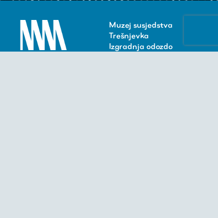
Muzej susjedstva
Trešnjevka
Izgradnja odozdo
Impressum
BLOK -
Lokalna baza za
osvježavanje kulture
www.blok.hr
blok@blok.hr