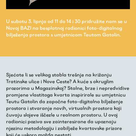
U subotu 3. lipnja od 11 do 14 i 30 pridružite nam se u
Novoj BAZI na besplatnoj radionici foto-digitalnog
bilježenja prostora s umjetnicom Teutom Gatolin.
Sjećate li se velikog stabla trešnje na križanju
Virtualni fundus
Tratinske ulice i Nove Ceste? A kuće s okruglim
prozorima u Magazinskoj? Stalne, brze i nepredvidive
promjene vlastitoga kvarta inspirirale su umjetnicu
Živa baština
Teutu Gatolin da započne foto-digitalno bilježenje
prostora i stvaranje novih, virtualnih prostora koji
čuvaju slojeve iščezle u realnom prostoru. U ovoj
Virtualni program
radionici poziva sve zainteresirane da upoznaju
njezinu metodologiju i zabilježe kvartovske prizore
koji će uskoro možda nestati.