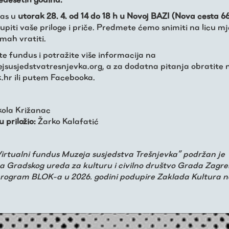
as u
utorak 28. 4. od 14 do 18 h u Novoj BAZI (Nova cesta 6
piti vaše priloge i priče. Predmete ćemo snimiti na licu mj
mah vratiti.
te fundus i potražite više informacija na
susjedstvatresnjevka.org, a za dodatna pitanja obratite 
.hr ili putem Facebooka.
ola Križanac
u priložio:
Žarko Kalafatić
Virtualni fundus Muzeja susjedstva Trešnjevka” podržan je
a Gradskog ureda za kulturu i civilno društvo Grada Zagre
program BLOK-a u 2026. godini podupire Zaklada Kultura 