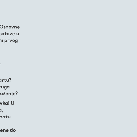
d Osnovne
 satove u
ni prvog
-
artu?
druga
ruženje?
evka!
U
a,
znatu
mene do