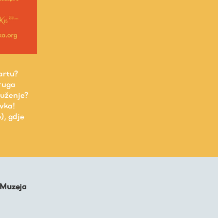
artu?
druga
ruženje?
vka!
), gdje
 Muzeja