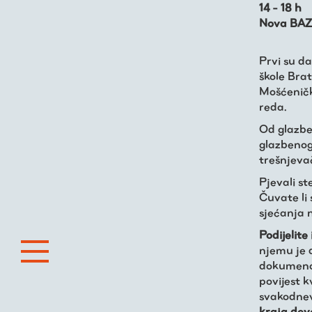
14 - 18 h
Nova BAZ
Prvi su d
škole Brat
Mošćeničko
reda.
Od glazben
glazbenog
trešnjeva
Pjevali st
Čuvate li
sjećanja 
Podijelit
njemu je 
dokumenat
povijest k
svakodnev
kraja dev