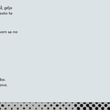
6)
, gdje
esta te
nam se na
ba.
nova.