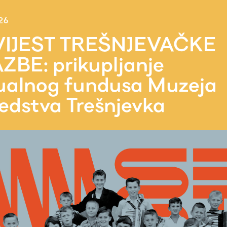
26
IJEST TREŠNJEVAČKE
ZBE: prikupljanje
tualnog fundusa Muzeja
jedstva Trešnjevka