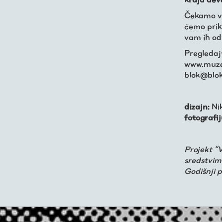
Čekamo v
ćemo priku
vam ih od
Pregledaj
www.muzej
blok@blok
dizajn:
Nik
fotografij
Projekt “
sredstvim
Godišnji 