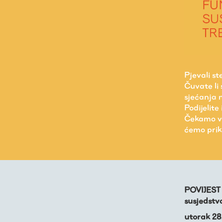
Živa baština
Virtualni program
Trešnjevačka
Pjevali st
kronologija
Čuvate li
sjećanja 
Podijelit
Publikacije
Čekamo va
ćemo priku
O nama
POVIJEST
susjedstv
utorak 28.