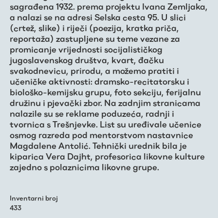
sagrađena 1932. prema projektu Ivana Zemljaka,
a nalazi se na adresi Selska cesta 95. U slici
(crtež, slike) i riječi (poezija, kratka priča,
reportaža) zastupljene su teme vezane za
promicanje vrijednosti socijalističkog
jugoslavenskog društva, kvart, đačku
svakodnevicu, prirodu, a možemo pratiti i
učeničke aktivnosti: dramsko-recitatorsku i
biološko-kemijsku grupu, foto sekciju, ferijalnu
družinu i pjevački zbor. Na zadnjim stranicama
nalazile su se reklame poduzeća, radnji i
tvornica s Trešnjevke. List su uređivale učenice
osmog razreda pod mentorstvom nastavnice
Magdalene Antolić. Tehnički urednik bila je
kiparica Vera Dajht, profesorica likovne kulture
zajedno s polaznicima likovne grupe.
Inventarni broj
433