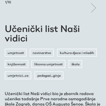
1
/
10
Učenički list Naši
vidici
umjetnost
novinarstvo
kultura djece i mladih
književnost
likovna umjetnost
škola
umjetnici_ce
pedagozi_ginje
Učenički list Naši vidici bio je zbornik radova
učenika tadašnje Prve narodne osmogodišnje
škole Zagreb, danas OŠ Augusta Šenoe. Škola je