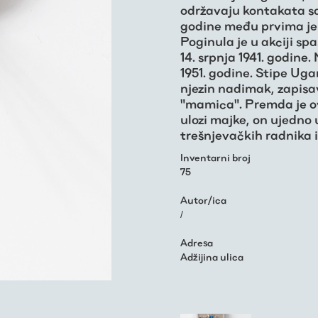
održavaju kontakata sa 
godine među prvima je
Poginula je u akciji sp
14. srpnja 1941. godin
1951. godine. Stipe Uga
njezin nadimak, zapisav
"mamica". Premda je ov
ulozi majke, on ujedno
trešnjevačkih radnika 
Inventarni broj
75
Autor/ica
/
Adresa
Adžijina ulica