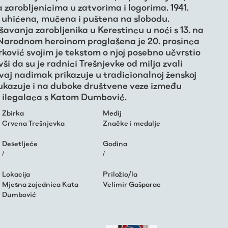
zarobljenicima u zatvorima i logorima. 1941.
 uhićena, mučena i puštena na slobodu.
ašavanja zarobljenika u Kerestincu u noći s 13. na
e. Narodnom heroinom proglašena je 20. prosinca
rković svojim je tekstom o njoj posebno učvrstio
ši da su je radnici Trešnjevke od milja zvali
aj nadimak prikazuje u tradicionalnoj ženskoj
 ukazuje i na duboke društvene veze između
i ilegalaca s Katom Dumbović.
Zbirka
Medij
Crvena Trešnjevka
Značke i medalje
Desetljeće
Godina
/
/
Lokacija
Priložio/la
Mjesna zajednica Kata
Velimir Gašparac
Dumbović