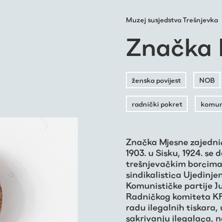
Muzej susjedstva Trešnjevka
Značka 
ženska povijest
NOB
radnički pokret
komuni
Značka Mjesne zajedni
1903. u Sisku, 1924. se
trešnjevačkim borcima 
sindikalistica Ujedinje
Komunističke partije Ju
Radničkog komiteta KPJ
radu ilegalnih tiskara
sakrivanju ilegalaca, 