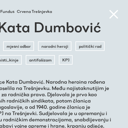
Fundus
Crvena Trešnjevka
Kata Dumbović
mjesni odbor
narodni heroji
politički rad
sti_kinje
antifašizam
KPJ
ce Kata Dumbović. Narodna heroina rođena
 doselila na Trešnjevku. Među najistaknutijim je
za radnička prava. Djelovala je prvo kao
nih radničkih sindikata, potom članica
goslavije, a od 1940. godine članica je
 na Trešnjevki. Sudjelovala je u opremanju i
, u radničkim demonstracijama, snabdijevanju i
nabavi vojne opreme i hrane, krpanju odjeće,