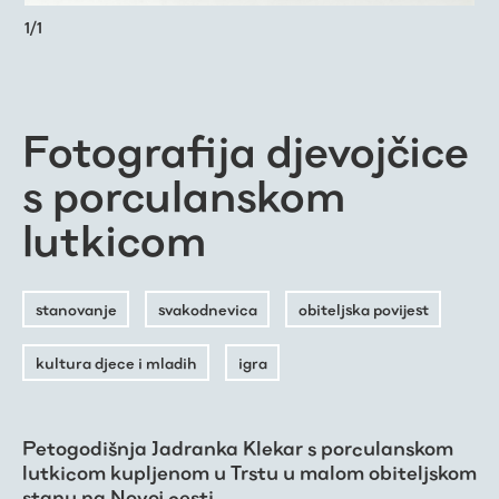
1
/
1
Fotografija djevojčice
s porculanskom
lutkicom
stanovanje
svakodnevica
obiteljska povijest
kultura djece i mladih
igra
Petogodišnja Jadranka Klekar s porculanskom
lutkicom kupljenom u Trstu u malom obiteljskom
stanu na Novoj cesti.