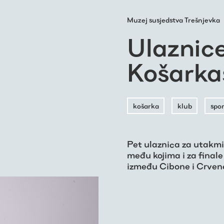
Muzej susjedstva Trešnjevka
Ulaznic
Košarka
košarka
klub
spor
Pet ulaznica za utakm
među kojima i za finale 
između Cibone i Crvene 