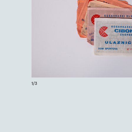
1
/
3