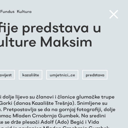
Fundus
Kultura
ije predstava u
lture Maksim
ovijest
kazalište
umjetnici_ce
predstava
 dolje lijevo su članovi i članice glumačke trupe
rki (danas Kazalište Trešnja). Snimljene su
Pretpostavlja se da na gornjoj fotografiji, dolje
lumac Mladen Crnobrnja Gumbek. Na sredini
ke se drže plesači Adolf (Ado) Begić i Vida