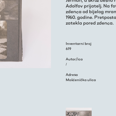
Jerman, a skroz desno 
Adolfov prijatelj. Na f
zdenca od bijelog mram
1960. godine. Pretposta
zatekla pored zdenca.
Inventarni broj
619
Autor/ica
/
Adresa
Mošćenička ulica