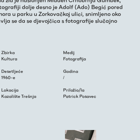
na zid je naslonjen Mladen Crnobrnja Gumbek,
otografiji dolje desno je Adolf (Ado) Begić pored
ora u parku u Zorkovačkoj ulici, snimljeno oko
vlja se da se djevojčica s fotografije slučajno
Zbirka
Medij
Kultura
Fotografija
Desetljeće
Godina
1960-e
/
Lokacija
Priložio/la
Kazalište Trešnja
Patrick Posavec