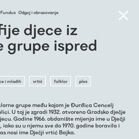
Fundus
Odgoj i obrazovanje
ije djece iz
e grupe ispred
ce i mladih
vrtić
folklor
ples
olklorne grupe među kojom je Đurđica Cencelj
ulici. U toj je zgradi 1932. otvoreno Gradsko dječje
jecu. Godine 1966. obdanište mijenja ime u Dječji
 iako su u njemu sve do 1970. godine boravila i
s nosi ime Dječji vrtić Bajka.