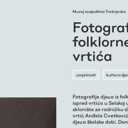
Muzej susjedstva Trešnjevka
Fotograf
folklorn
vrtića
umjetnost
kultura dje
Fotografije djece iz f
ispred vrtića u Selskoj 
sklonište za radničku d
vrtić Anđela Cvetković,
djeca školske dobi. Dana