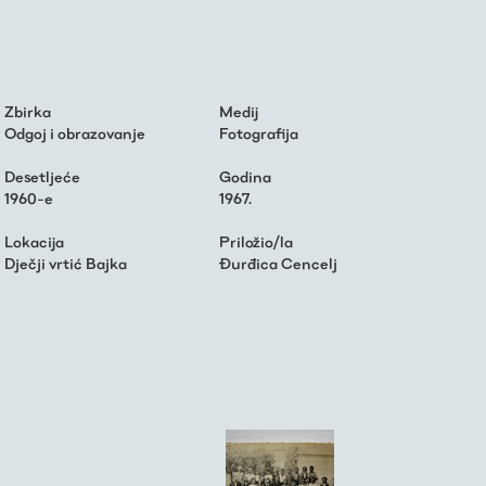
Zbirka
Medij
Odgoj i obrazovanje
Fotografija
Desetljeće
Godina
1960-e
1967.
Lokacija
Priložio/la
Dječji vrtić Bajka
Đurđica Cencelj