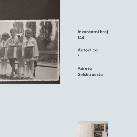
Inventarni broj
144
Autor/ica
/
Adresa
Selska cesta