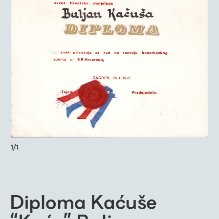
1
/
1
Diploma Kaćuše