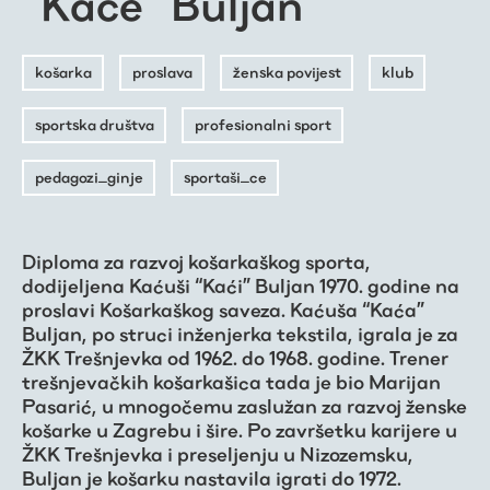
“Kaće” Buljan
košarka
proslava
ženska povijest
klub
sportska društva
profesionalni sport
pedagozi_ginje
sportaši_ce
Diploma za razvoj košarkaškog sporta,
dodijeljena Kaćuši “Kaći” Buljan 1970. godine na
proslavi Košarkaškog saveza. Kaćuša “Kaća”
Buljan, po struci inženjerka tekstila, igrala je za
ŽKK Trešnjevka od 1962. do 1968. godine. Trener
trešnjevačkih košarkašica tada je bio Marijan
Pasarić, u mnogočemu zaslužan za razvoj ženske
košarke u Zagrebu i šire. Po završetku karijere u
ŽKK Trešnjevka i preseljenju u Nizozemsku,
Buljan je košarku nastavila igrati do 1972.