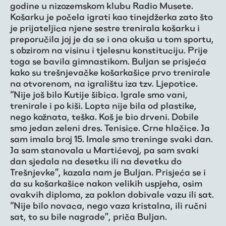
godine u nizozemskom klubu Radio Musete.
Košarku je počela igrati kao tinejdžerka zato što
je prijateljica njene sestre trenirala košarku i
preporučila joj je da se i ona okuša u tom sportu,
s obzirom na visinu i tjelesnu konstituciju. Prije
toga se bavila gimnastikom. Buljan se prisjeća
kako su trešnjevačke košarkašice prvo trenirale
na otvorenom, na igralištu iza tzv. Ljepotice.
“Nije još bilo Kutije šibica. Igrale smo vani,
trenirale i po kiši. Lopta nije bila od plastike,
nego kožnata, teška. Koš je bio drveni. Dobile
smo jedan zeleni dres. Tenisice. Crne hlačice. Ja
sam imala broj 15. Imale smo treninge svaki dan.
Ja sam stanovala u Martićevoj, pa sam svaki
dan sjedala na desetku ili na devetku do
Trešnjevke”, kazala nam je Buljan. Prisjeća se i
da su košarkašice nakon velikih uspjeha, osim
ovakvih diploma, za poklon dobivale vazu ili sat.
“Nije bilo novaca, nego vaza kristalna, ili ručni
sat, to su bile nagrade”, priča Buljan.